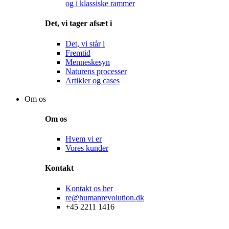
og i klassiske rammer
Det, vi tager afsæt i
Det, vi står i
Fremtid
Menneskesyn
Naturens processer
Artikler og cases
Shop
Om os
Om os
Hvem vi er
Vores kunder
Kontakt
Kontakt os her
re@humanrevolution.dk
+45 2211 1416