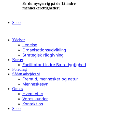
Er du nysgerrig på de 12 indre
menneskerettigheder?
Ja, lad mig læse mere
Shop
Kontakt
Ydelser
Ledelse
Organisationsudvikling
Strategisk rådgivning
Kurser
Facilitator i Indre Bæredygtighed
Foredrag
Sådan arbejder vi
Fremtid, mennesker og natur
Menneskesyn
Om os
Hvem vi er
Vores kunder
Kontakt os
Shop