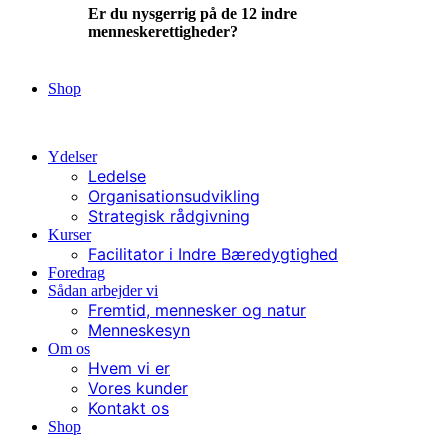
Er du nysgerrig på de 12 indre
menneskerettigheder?
Ja, lad mig læse mere
Shop
Kontakt
Ydelser
Ledelse
Organisationsudvikling
Strategisk rådgivning
Kurser
Facilitator i Indre Bæredygtighed
Foredrag
Sådan arbejder vi
Fremtid, mennesker og natur
Menneskesyn
Om os
Hvem vi er
Vores kunder
Kontakt os
Shop