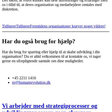
Det sikrer, at vores kunder kan dele udfordringer og erfaringer med
os i tillid til, at deres organisation og medarbejdere omtales med
diskretion.
Tidligere
Tidligere
Fremtidens organisationer kræver noget vildere!
Har du også brug for hjælp?
Har du brug for sparring eller hjælp til at skabe udvikling i din
organisation? Du er altid velkommen til at kontakte os, vi tager
gerne en uforpligtende samtale om dine muligheder.
+45 2211 1416
re@humanrevolution.dk
Kontak os
Vi arbejder med strategiprocesser og