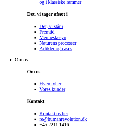
og i klassiske rammer
Det, vi tager afsæt i
Det, vi står i
Fremtid
Menneskesyn
Naturens processer
Artikler og cases
Shop
Om os
Om os
Hvem vi er
Vores kunder
Kontakt
Kontakt os her
re@humanrevolution.dk
+45 2211 1416