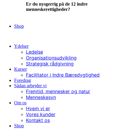
Er du nysgerrig på de 12 indre
menneskerettigheder?
Ja, lad mig læse mere
Shop
Kontakt
Ydelser
Ledelse
Organisationsudvikling
Strategisk rådgivning
Kurser
Facilitator i Indre Bæredygtighed
Foredrag
Sådan arbejder vi
Fremtid, mennesker og natur
Menneskesyn
Om os
Hvem vi er
Vores kunder
Kontakt os
Shop