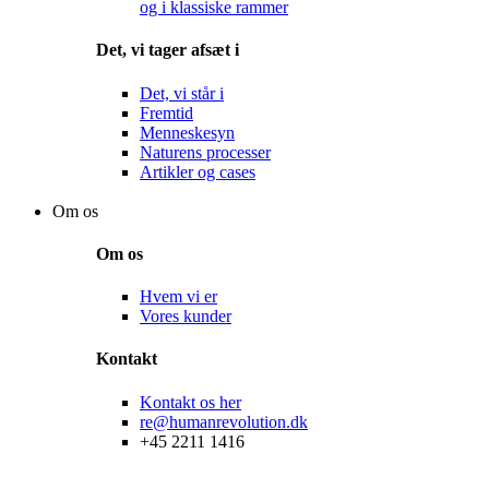
og i klassiske rammer
Det, vi tager afsæt i
Det, vi står i
Fremtid
Menneskesyn
Naturens processer
Artikler og cases
Shop
Om os
Om os
Hvem vi er
Vores kunder
Kontakt
Kontakt os her
re@humanrevolution.dk
+45 2211 1416