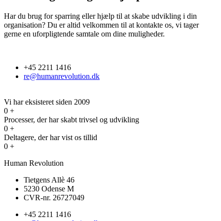
Har du brug for sparring eller hjælp til at skabe udvikling i din
organisation? Du er altid velkommen til at kontakte os, vi tager
gerne en uforpligtende samtale om dine muligheder.
+45 2211 1416
re@humanrevolution.dk
Kontak os
Vi har eksisteret siden 2009
0
+
Processer, der har skabt trivsel og udvikling
0
+
Deltagere, der har vist os tillid
0
+
Human Revolution
Tietgens Allè 46
5230 Odense M
CVR-nr. 26727049
+45 2211 1416