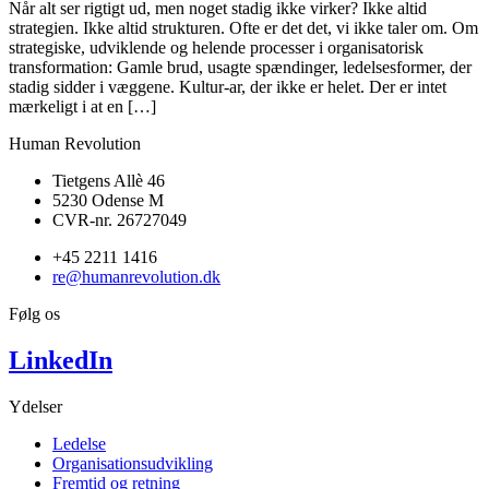
Når alt ser rigtigt ud, men noget stadig ikke virker? Ikke altid
strategien. Ikke altid strukturen. Ofte er det det, vi ikke taler om. Om
strategiske, udviklende og helende processer i organisatorisk
transformation: Gamle brud, usagte spændinger, ledelsesformer, der
stadig sidder i væggene. Kultur-ar, der ikke er helet. Der er intet
mærkeligt i at en […]
Human Revolution
Tietgens Allè 46
5230 Odense M
CVR-nr. 26727049
+45 2211 1416
re@humanrevolution.dk
Følg os
LinkedIn
Ydelser
Ledelse
Organisationsudvikling
Fremtid og retning