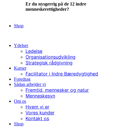
Er du nysgerrig på de 12 indre
menneskerettigheder?
Ja, lad mig læse mere
Shop
Kontakt
Ydelser
Ledelse
Organisationsudvikling
Strategisk rådgivning
Kurser
Facilitator i Indre Bæredygtighed
Foredrag
Sådan arbejder vi
Fremtid, mennesker og natur
Menneskesyn
Om os
Hvem vi er
Vores kunder
Kontakt os
Shop