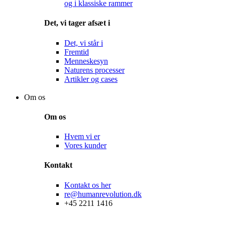
og i klassiske rammer
Det, vi tager afsæt i
Det, vi står i
Fremtid
Menneskesyn
Naturens processer
Artikler og cases
Shop
Om os
Om os
Hvem vi er
Vores kunder
Kontakt
Kontakt os her
re@humanrevolution.dk
+45 2211 1416