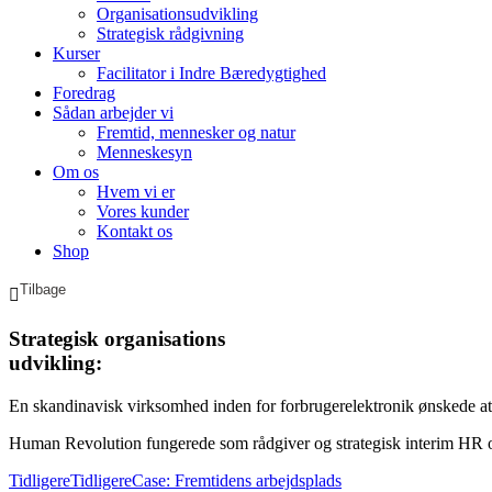
Organisationsudvikling
Strategisk rådgivning
Kurser
Facilitator i Indre Bæredygtighed
Foredrag
Sådan arbejder vi
Fremtid, mennesker og natur
Menneskesyn
Om os
Hvem vi er
Vores kunder
Kontakt os
Shop
Strategisk organisations
udvikling:
En skandinavisk virksomhed inden for forbrugerelektronik ønskede at p
Human Revolution fungerede som rådgiver og strategisk interim HR over 
Tidligere
Tidligere
Case: Fremtidens arbejdsplads