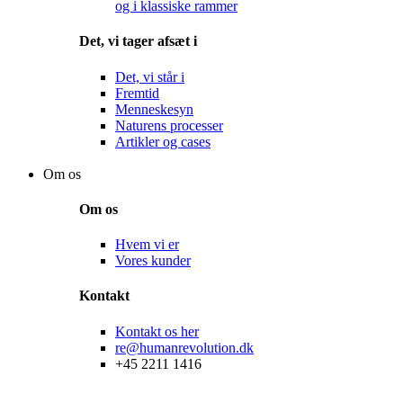
og i klassiske rammer
Det, vi tager afsæt i
Det, vi står i
Fremtid
Menneskesyn
Naturens processer
Artikler og cases
Shop
Om os
Om os
Hvem vi er
Vores kunder
Kontakt
Kontakt os her
re@humanrevolution.dk
+45 2211 1416