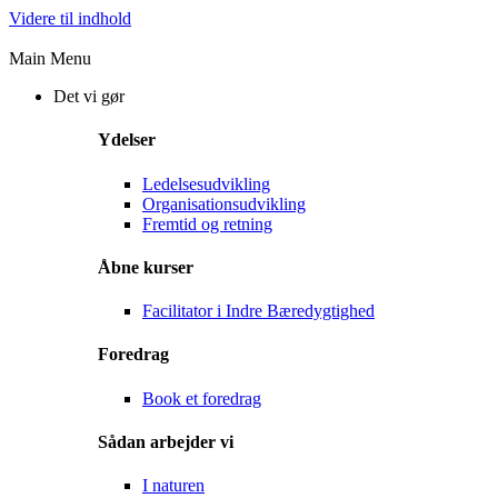
Videre til indhold
Main Menu
Det vi gør
Ydelser
Ledelsesudvikling
Organisationsudvikling
Fremtid og retning
Åbne kurser
Facilitator i Indre Bæredygtighed
Foredrag
Book et foredrag
Sådan arbejder vi
I naturen