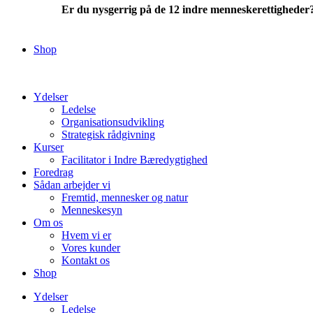
Er du nysgerrig på de 12 indre menneskerettigheder
Ja, lad mig læse mere
Shop
Kontakt
Ydelser
Ledelse
Organisationsudvikling
Strategisk rådgivning
Kurser
Facilitator i Indre Bæredygtighed
Foredrag
Sådan arbejder vi
Fremtid, mennesker og natur
Menneskesyn
Om os
Hvem vi er
Vores kunder
Kontakt os
Shop
Ydelser
Ledelse